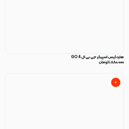
هاردکیس اسپیکر جی بی ال GO 4
۱٫۸۸۰٫۰۰۰
تومان