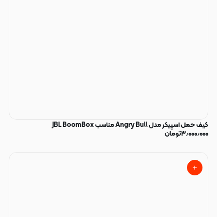
کیف حمل اسپیکر مدل Angry Bull مناسب JBL BoomBox
۳٫۰۰۰٫۰۰۰
تومان