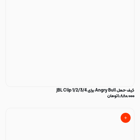
کیف حمل Angry Bull برای JBL Clip 1/2/3/4
۱٫۸۸۰٫۰۰۰
تومان