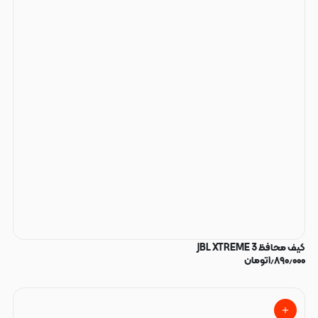
کیف محافظ JBL XTREME 3
۱٫۸۹۰٫۰۰۰
تومان