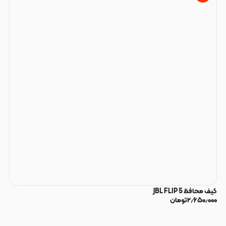
کیف محافظ JBL FLIP 5
۲٫۶۵۰٫۰۰۰
تومان