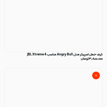
کیف حمل اسپیکر مدل Angry Bull مناسب JBL Xtreme 4
۳٫۸۰۰٫۰۰۰
تومان