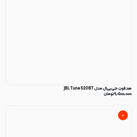
هدفون جی‌بی‌ال مدل JBL Tune 520BT
۹٫۵۰۰٫۰۰۰
تومان