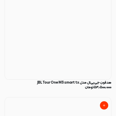
هدفون جی‌بی‌ال مدل JBL Tour One M3 smart tx
۵۴٫۵۰۰٫۰۰۰
تومان