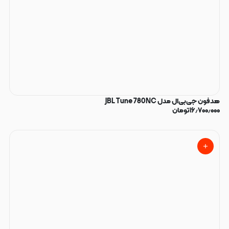
هدفون جی‌بی‌ال مدل JBL Tune 780NC
۱۶٫۷۰۰٫۰۰۰
تومان