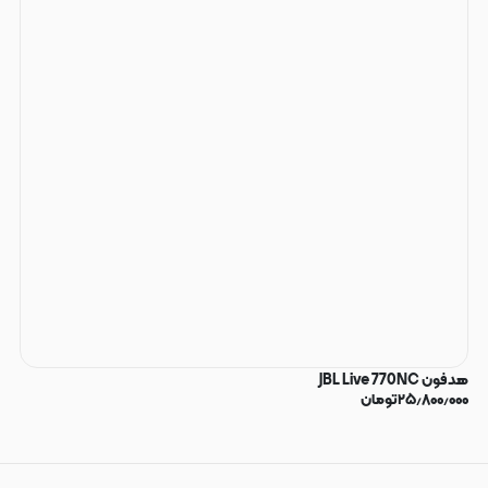
هدفون JBL Live 770NC
۲۵٫۸۰۰٫۰۰۰
تومان